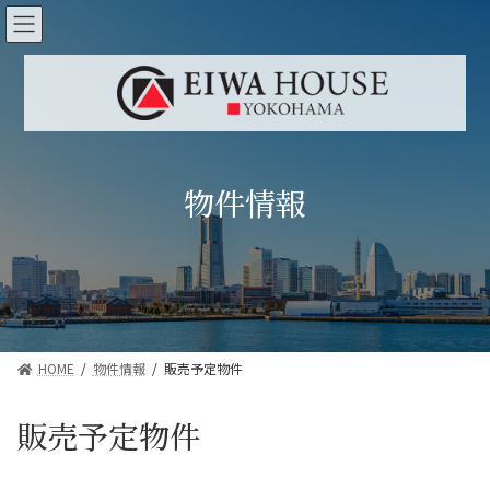
コ
ナ
ン
ビ
テ
ゲ
ン
ー
ツ
シ
へ
ョ
ス
ン
キ
に
ッ
移
物件情報
プ
動
HOME
物件情報
販売予定物件
販売予定物件