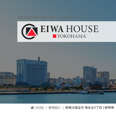
コ
ナ
ン
ビ
テ
ゲ
信頼の住宅販売で豊かな暮らしを創造する
ン
ー
ツ
シ
へ
ョ
ス
ン
キ
に
ッ
移
プ
動
HOME
事例紹介
新築分譲住宅 東永谷3丁目 1棟現場