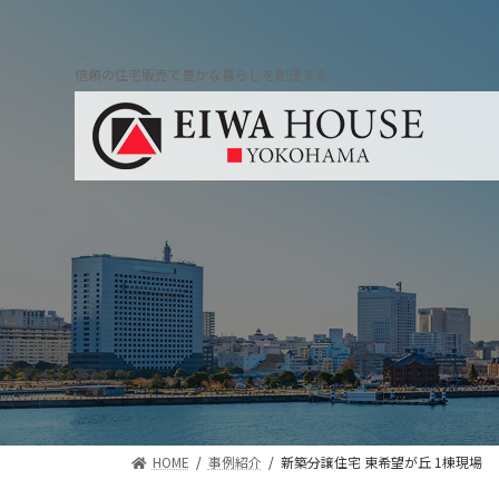
コ
ナ
ン
ビ
テ
ゲ
信頼の住宅販売で豊かな暮らしを創造する
ン
ー
ツ
シ
へ
ョ
ス
ン
キ
に
ッ
移
プ
動
HOME
事例紹介
新築分譲住宅 東希望が丘 1棟現場